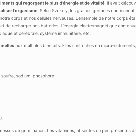
liments qui regorgent le plus d’énergie et de vitalité
. Il avait décou
taliser l’organisme
. Selon Szekely, les graines germées contiennen
otre corps et nos cellules nerveuses. L’ensemble de notre corps étan
de recharger nos batteries. L’énergie électromagnétique contenue
ardiaque et cérébrale, système immunitaire, etc.
nnelles
aux multiples bienfaits. Elles sont riches en micro-nutriments,
, soufre, sodium, phosphore
és
processus de germination. Les vitamines, absentes ou peu présentes d