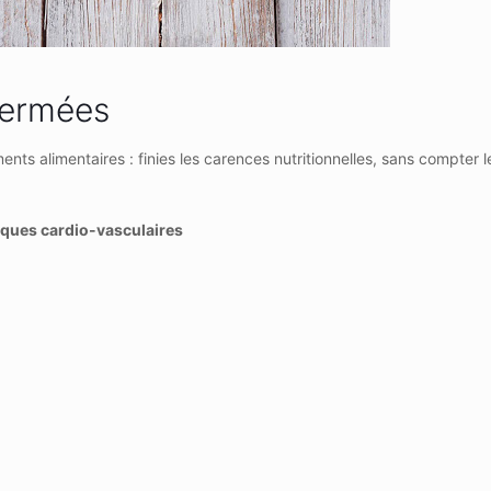
germées
ts alimentaires : finies les carences nutritionnelles, sans compter l
sques cardio-vasculaires