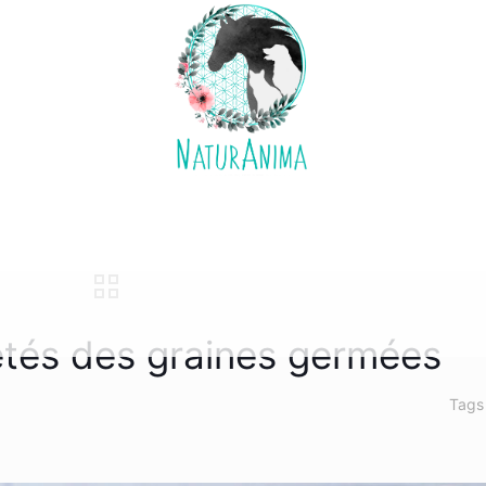
iétés des graines germées
Tag