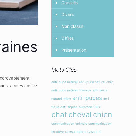
Conseils
Divers
Non classé
Offres
raines
Présentation
Mots Clés
 incroyablement
anti-puce naturel
anti-puce naturel chat
mines, acides aminés
anti-puce naturel chevaux
anti-puce
anti-puces
naturel chien
anti-
tique
anti-tiques
Automne
CBD
chat
cheval
chien
communication animale
communication
intuitive
Consultations
Covid-19