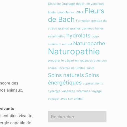
Distance
Drainage
départ en vacances
Fleurs
Ecole
Emonctoires
ESNA
de Bach
Formation
gestion du
stress
graines
graines germées
huiles
hydrolats
essentielles
Logo
Naturopathe
minéraux
naturel
Naturopathie
préparer le départ en vacances avec son
animal
recettes naturelles
santé
Soins naturels
Soins
énergétiques
encore des
superaliments
 nos animaux,
synergie
vacances
vitamines
voyage
voyager avec son animal
 vivants
imentation vivante,
nergie capable de