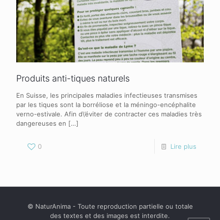
Produits anti-tiques naturels
En Suisse, les principales maladies infectieuses transmises
par les tiques sont la borréliose et la méningo-encéphalite
verno-estivale. Afin d\’éviter de contracter ces maladies très
dangereuses en
[…]
0
Lire plus
© NaturAnima - Toute reproduction partielle ou totale
des textes et des images est interdite.